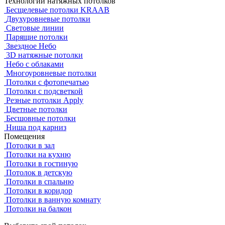
Технологии натяжных потолков
Бесщелевые потолки KRAAB
Двухуровневые потолки
Световые линии
Парящие потолки
Звездное Небо
3D натяжные потолки
Небо с облаками
Многоуровневые потолки
Потолки с фотопечатью
Потолки с подсветкой
Резные потолки Apply
Цветные потолки
Бесшовные потолки
Ниша под карниз
Помещения
Потолки в зал
Потолки на кухню
Потолки в гостиную
Потолок в детскую
Потолки в спальню
Потолки в коридор
Потолки в ванную комнату
Потолки на балкон